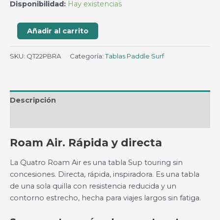
Disponibilidad:
Hay existencias
Quatro
Añadir al carrito
2022
Roam
SKU:
QT22PBRA
Categoría:
Tablas Paddle Surf
Air
12
ft
6
Descripción
cantidad
Valoraciones (0)
Roam Air. Rápida y directa
La Quatro Roam Air es una tabla Sup touring sin
concesiones. Directa, rápida, inspiradora. Es una tabla
de una sola quilla con resistencia reducida y un
contorno estrecho, hecha para viajes largos sin fatiga.