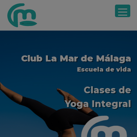
Saltar
Saltar
Saltar
a
al
a
la
contenido
la
navegación
principal
barra
principal
lateral
principal
Club La Mar de Málaga
Escuela de vida
Clases de
Yoga Integral