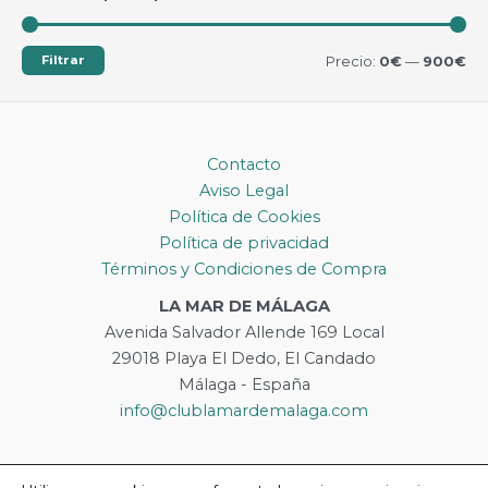
Filtrar
P
P
Precio:
0€
—
900€
r
r
e
e
c
c
Contacto
Aviso Legal
i
i
Política de Cookies
o
o
Política de privacidad
m
m
Términos y Condiciones de Compra
í
á
LA MAR DE MÁLAGA
n
x
Avenida Salvador Allende 169 Local
i
i
29018 Playa El Dedo, El Candado
Málaga - España
m
m
info@clublamardemalaga.com
o
o