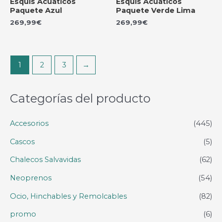
Esquís Acuáticos
Esquís Acuáticos
Paquete Azul
Paquete Verde Lima
269,99
€
269,99
€
1
2
3
→
Categorías del producto
Accesorios
(445)
Cascos
(5)
Chalecos Salvavidas
(62)
Neoprenos
(54)
Ocio, Hinchables y Remolcables
(82)
promo
(6)