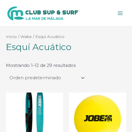
Ir
al
Main
contenido
Men
Inicio
/
Wake
/ Esquí Acuático
Esquí Acuático
Mostrando 1–12 de 29 resultados