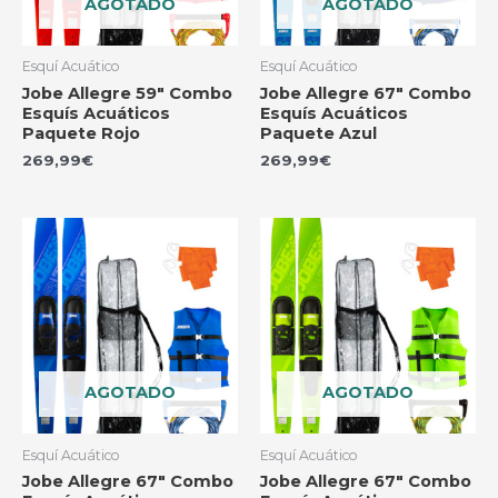
AGOTADO
AGOTADO
Esquí Acuático
Esquí Acuático
Jobe Allegre 59″ Combo
Jobe Allegre 67″ Combo
Esquís Acuáticos
Esquís Acuáticos
Paquete Rojo
Paquete Azul
269,99
€
269,99
€
AGOTADO
AGOTADO
Esquí Acuático
Esquí Acuático
Jobe Allegre 67″ Combo
Jobe Allegre 67″ Combo