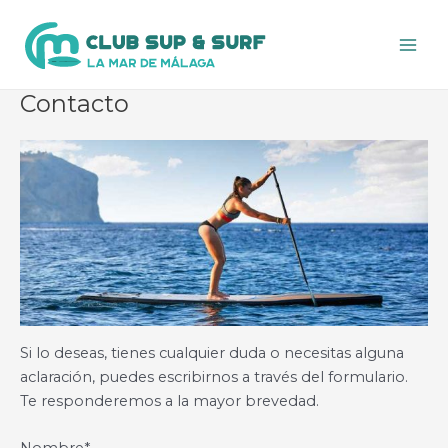
Ir
al
Main
contenido
Men
Contacto
Si lo deseas, tienes cualquier duda o necesitas alguna
aclaración, puedes escribirnos a través del formulario.
Te responderemos a la mayor brevedad.
Nombre*