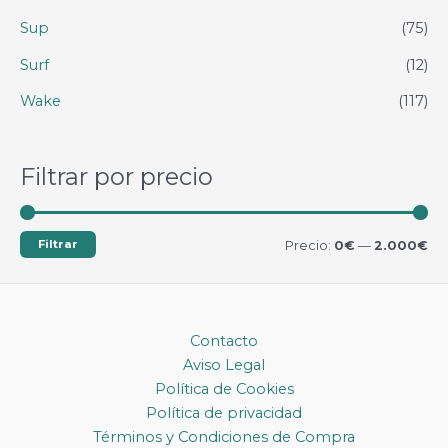
Sup
(75)
Surf
(12)
Wake
(117)
Filtrar por precio
Filtrar
P
P
Precio:
0€
—
2.000€
r
r
e
e
c
c
Contacto
Aviso Legal
i
i
Política de Cookies
o
o
Política de privacidad
m
m
Términos y Condiciones de Compra