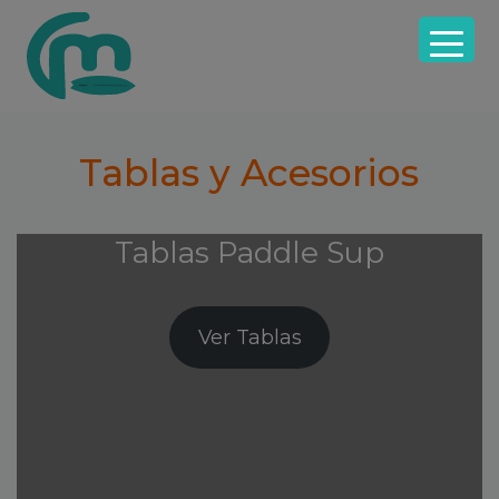
Saltar
Saltar
Saltar
a
al
a
la
contenido
la
navegación
principal
barra
principal
lateral
principal
Tablas y Acesorios
Tablas Paddle Sup
Ver Tablas