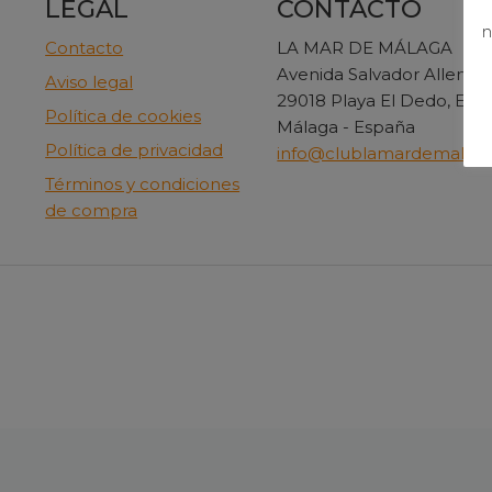
LEGAL
CONTACTO
n
Contacto
LA MAR DE MÁLAGA
Avenida Salvador Allende
Aviso legal
29018 Playa El Dedo, El 
Política de cookies
Málaga - España
Política de privacidad
info@clublamardemalag
Términos y condiciones
de compra