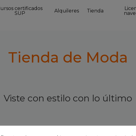
ursos certificados
Lice
Alquileres
Tienda
SUP
nave
Tienda de Moda
Viste con estilo con lo último