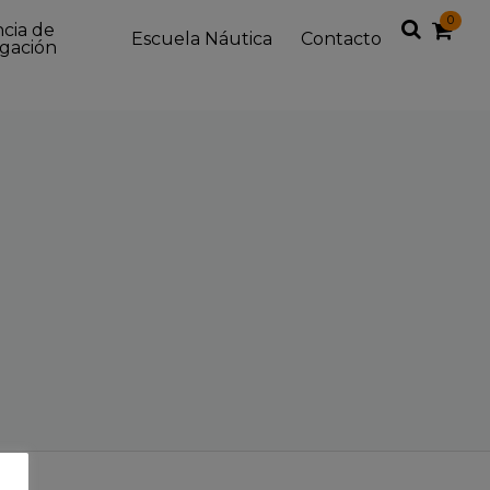
0
Buscar
ncia de
Escuela Náutica
Contacto
gación
en
la
web...