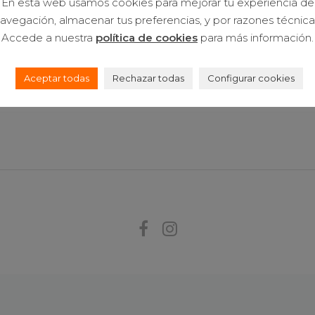
En esta web usamos cookies para mejorar tu experiencia de
avegación, almacenar tus preferencias, y por razones técnica
Accede a nuestra
política de cookies
para más información.
 169 Local
Candado
Aceptar todas
Rechazar todas
Configurar cookies
a.com