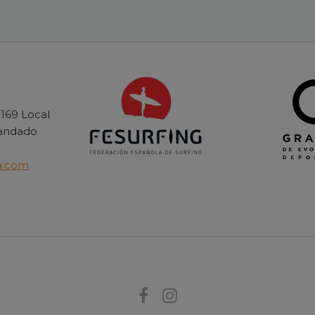
 169 Local
Candado
a.com