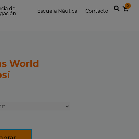
0
Buscar
ncia de
Escuela Náutica
Contacto
gación
en
la
web...
ns World
si
prar