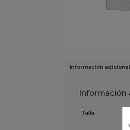
Información adicional
Información 
Talla
S,
n