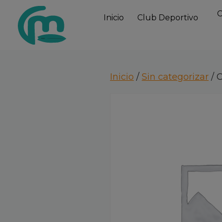
Saltar
Saltar
Saltar
C
Inicio
Club Deportivo
a
al
a
la
contenido
la
navegación
principal
barra
principal
lateral
Inicio
/
Sin categorizar
/ 
principal