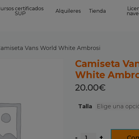
ursos certificados
Lice
Alquileres
Tienda
SUP
nave
Camiseta Vans World White Ambrosi
Camiseta Va
White Ambro
20.00
€
Talla
Camiseta
Com