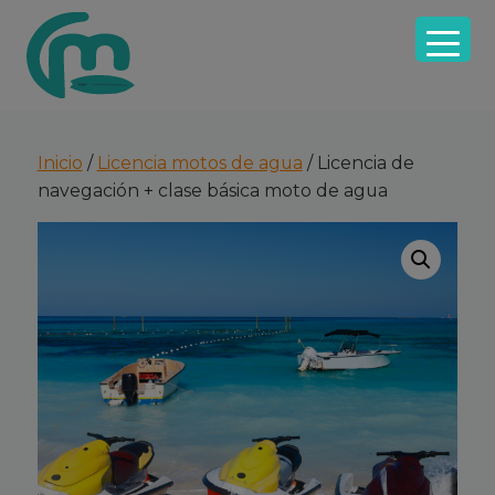
Saltar
Saltar
Saltar
a
al
a
la
contenido
la
navegación
principal
barra
principal
lateral
principal
Inicio
/
Licencia motos de agua
/ Licencia de
navegación + clase básica moto de agua