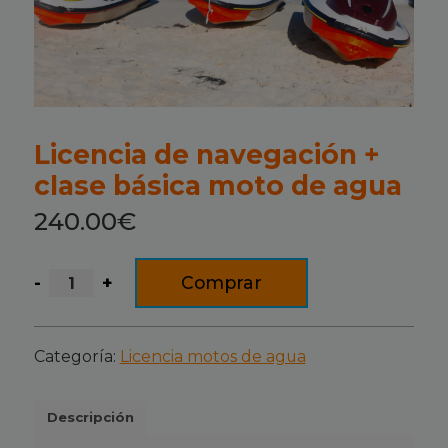
Licencia de navegación +
clase básica moto de agua
240.00
€
Licencia
Comprar
de
navegación
+
Categoría:
Licencia motos de agua
clase
básica
Descripción
moto